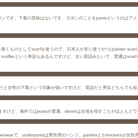
ンです。下着の意味はないです。ズボンのことをpantsというのはアメ
のとしてscarfを使うので、日本人が冬に使うやつはwinter scar
fflerという単語もあるんですけど、古い英語みたいで、普通はscar
ーツというと女性の下着という印象が強いですけど、英語だと男女どちらでも
すけど、海外ではjeansが普通。denimは生地を指すことがほとんど
rで、underpantsは男性用のパンツ。pantiesとかknickersが女