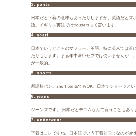
3. pants
日本だと下着の意味もあったりしますが、英語だとズボ
語。イギリス英語ではtrousersって言います。
4. scarf
日本でいうところのマフラー。英語、特に英米では首に巻くも
たりもします。まぁ年中暑いセブでは使いませんが…。mu
が一般的。
5. shorts
所謂短パン。short pantsでもOK。日本でショ
6. jeans
ジーンズです。 日本だとデニムなんて言うこともありま
7. underwear
下着はコレですね。日本語でいう下着と同じなのがunderwea