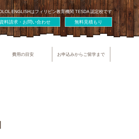
OLOL ENGLISHはフィリピン教育機関 TESDA 認定校です
資料請求・お問い合わせ
無料見積もり
費用の目安
お申込みからご留学まで
N