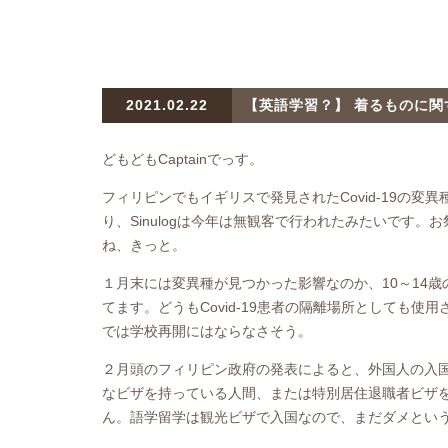
2021.02.22
【英語学習？】 着るものに関
どもどもCaptainでっす。
フィリピンでもイギリスで発見されたCovid-19の
り、Sinulogは今年は無観客で行われたみたいです
ね、きっと。
１月末には変異種が見つかった影響なのか、10～14
てます。どうもCovid-19患者の隔離場所としても
では学校再開にはならなさそう。
２月頭のフィリピン政府の発表によると、外国人の入
なビザを持っている人間、または特別居住退職者ビザ
ん。語学留学は観光ビザで入国なので、まだダメとい