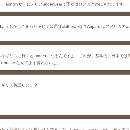
。laundryサービスだとunderwearで下着はひとまとめにされてます。
lよりもかしこまった感じ？普通はclothesかな？Apparelはアメリカのw
イギリスに行くとjumperになるんですよ、これが。基本的に日本では
ousersなんてまず言わないし。
イギリス英語だと…？
語なんだと思い込んでました。hoodies、sweatshirts。覚えて