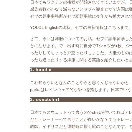
日本でもワクチンの接種が開始されてきていますが、
感染者数がかなり減らないとセブへ観光ビザで入国は
セブの領事事務所がセブ総領事館に今年から拡大され
YOLOL Englishの現状、セブの最新情報は
こちら
まで
さて、今回は洋服についてのお話。セブに語学留学したと
とになります。で、出す時に自分でTシャツが●枚、ジ
ったりしてちょっと戸惑ったりしました。大抵のもの
ったら違ったりする洋服に関する英語を紹介したいと
1. hoodie
これ知らないとなんのことやらと思うんじゃないかと
parkaはレインウェア的なやつを指します。日本でいう
2. sweatshirt
日本でもスウェットって言うのでshirtが付いてれ
だとトレーナーって言うことが多いかな？でもトレーナー
教師。イギリスだと運動時に履く靴のことなんです。ちなみ