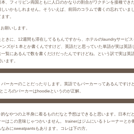
日本、フィリピン両国ともに人口のかなりの割合がワクチンを接種でき
難しいかもしれません。そういえば、前回のコラムで書くの忘れていま
てます。
、お願いします。
きに、12週間も滞在してるもんですから、ホテルのlaundryサービ
ーンズが１本とか書くんですけど、英語だと思っていた単語が実は英語
は一覧にあるんで数を書くだけだったんですけどね。という訳で実は英
思います。
。パーカーのことだったりします。英語でもパーカーってあるんですけ
ところのパーカーはhoodieというのが正解。
ばアレ的なやつの上半身に着るものだなと予想はできると思います。日本だ
はこの意味じゃつかいません。 trainerはジムにいるトレーナーとか
にsweatpantsもあります。コレは下の方。