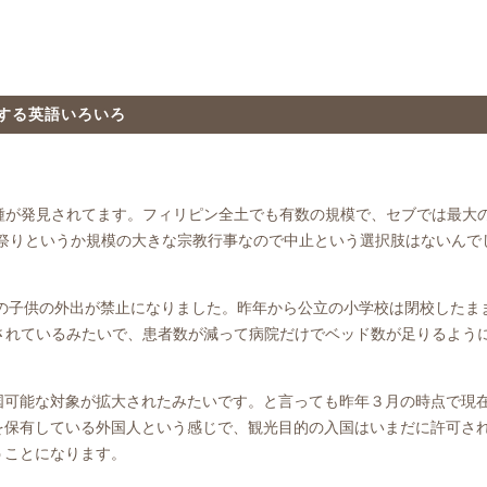
する英語いろいろ
変異種が発見されてます。フィリピン全土でも有数の規模で、セブでは最大
。お祭りというか規模の大きな宗教行事なので中止という選択肢はないんで
歳の子供の外出が禁止になりました。昨年から公立の小学校は閉校したま
使用されているみたいで、患者数が減って病院だけでベッド数が足りるよう
国可能な対象が拡大されたみたいです。と言っても昨年３月の時点で現
を保有している外国人という感じで、観光目的の入国はいまだに許可さ
うことになります。