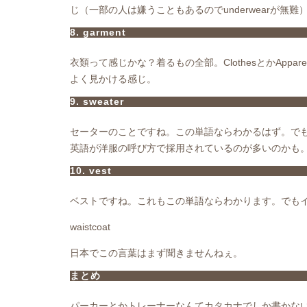
じ（一部の人は嫌うこともあるのでunderwearが無難）
8. garment
衣類って感じかな？着るもの全部。ClothesとかAppare
よく見かける感じ。
9. sweater
セーターのことですね。この単語ならわかるはず。でも
英語が洋服の呼び方で採用されているのが多いのかも。tr
10. vest
ベストですね。これもこの単語ならわかります。でも
waistcoat
日本でこの言葉はまず聞きませんねぇ。
まとめ
パーカーとかトレーナーなんてカタカナでしか書かないから英